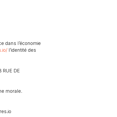
nce dans l’économie
.io/
l’identité des
B RUE DE
ne morale.
es.io