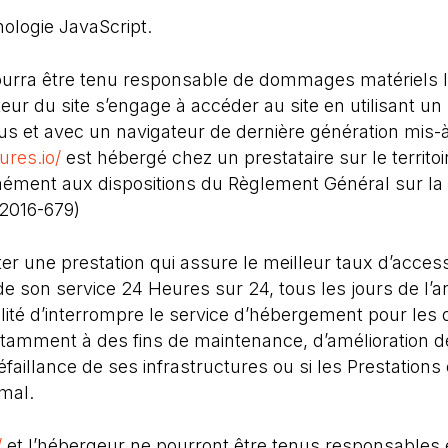
hnologie JavaScript.
ourra être tenu responsable de dommages matériels liés
sateur du site s’engage à accéder au site en utilisant un
us et avec un navigateur de dernière génération mis-à
ures.io/
est hébergé chez un prestataire sur le territoi
ment aux dispositions du Règlement Général sur la 
2016-679)
rter une prestation qui assure le meilleur taux d’access
de son service 24 Heures sur 24, tous les jours de l’a
lité d’interrompre le service d’hébergement pour les 
tamment à des fins de maintenance, d’amélioration d
éfaillance de ses infrastructures ou si les Prestations
rmal.
/
et l’hébergeur ne pourront être tenus responsables 