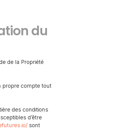
sation du
de de la Propriété
on propre compte tout
tière des conditions
usceptibles d’être
efutures.io/
sont